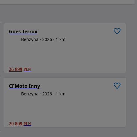
1
/
6
Goes Terrox
Benzyna
2026
1 km
26 899
PLN
1
/
6
CFMoto Inny
Benzyna
2026
1 km
29 899
PLN