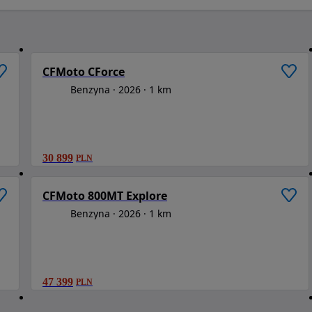
/
6
1
/
6
CFMoto CForce
Benzyna
2026
1 km
30 899
PLN
/
6
1
/
6
CFMoto 800MT Explore
Benzyna
2026
1 km
47 399
PLN